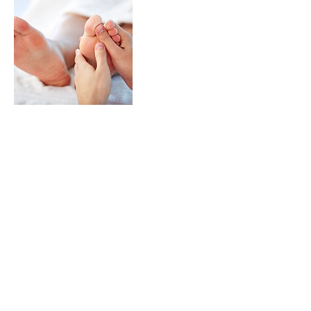
Politique d'annulation
Pour annuler ou reporter votre rendez-
vous, merci de prévenir 48h à l'avance.
Coordonnées
1 Rue de la Loge Gaulin, Saint-André-les-
Vergers, France
+33611684630